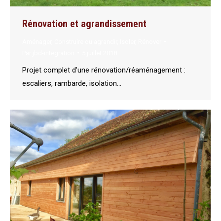
Rénovation et agrandissement
Aménager
,
Construire ou agrandir
,
Isoler
,
Rénover
Par
jbd-integration
5 juillet 2018
Projet complet d’une rénovation/réaménagement :
escaliers, rambarde, isolation…