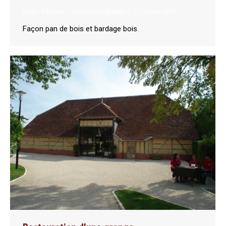
Isoler
,
Rénover
Par
jbd-integration
17 janvier 2019
Façon pan de bois et bardage bois