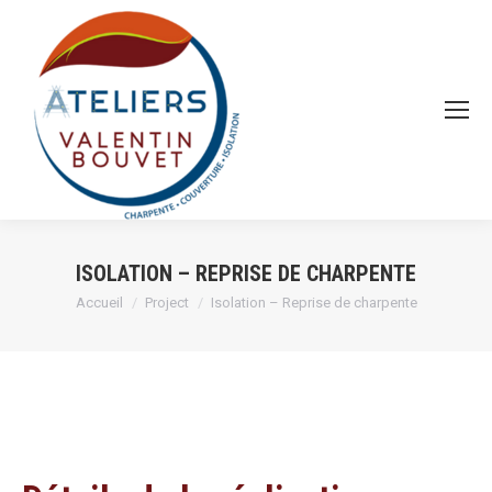
ISOLATION – REPRISE DE CHARPENTE
Vous êtes ici :
Accueil
Project
Isolation – Reprise de charpente