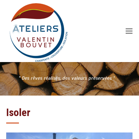
"
D
e
s
r
ê
v
e
s
r
é
a
l
i
s
é
s
,
d
e
s
v
a
l
e
u
r
s
p
r
é
s
e
r
v
é
e
s
"
Isoler