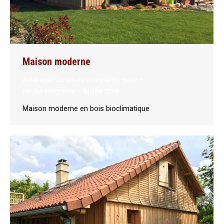
Maison moderne
Aménager
,
Construire ou agrandir
,
Isoler
Par
jbd-integration
5 juillet 2018
Maison moderne en bois bioclimatique