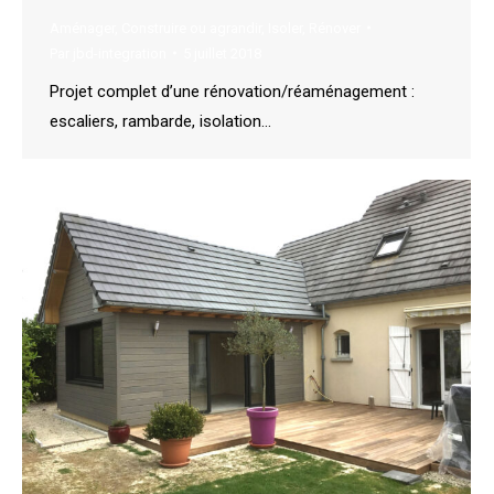
Aménager
,
Construire ou agrandir
,
Isoler
,
Rénover
Par
jbd-integration
5 juillet 2018
Projet complet d’une rénovation/réaménagement :
escaliers, rambarde, isolation…