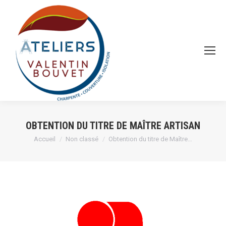
OBTENTION DU TITRE DE MAÎTRE ARTISAN
Vous êtes ici :
Accueil
Non classé
Obtention du titre de Maître…